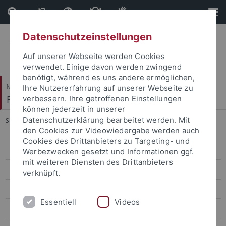
Direkt
Direkt
zum
zur
Inhalt
Fußleiste
Datenschutzeinstellungen
Auf unserer Webseite werden Cookies
verwendet. Einige davon werden zwingend
benötigt, während es uns andere ermöglichen,
Mathematisch-Naturwissenschaftliche Fakultät
Ihre Nutzererfahrung auf unserer Webseite zu
Fachbereich Informatik
verbessern. Ihre getroffenen Einstellungen
können jederzeit in unserer
Datenschutzerklärung bearbeitet werden. Mit
Sie sind hier:
Startseite
...
Home
den Cookies zur Videowiedergabe werden auch
Cookies des Drittanbieters zu Targeting- und
Home
Werbezwecken gesetzt und Informationen ggf.
mit weiteren Diensten des Drittanbieters
Team
verknüpft.
Research
Essentiell
Videos
Lehre